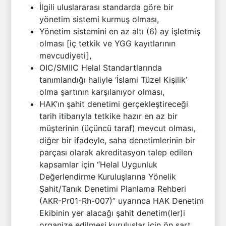
İlgili uluslararası standarda göre bir
yönetim sistemi kurmuş olması,
Yönetim sistemini en az altı (6) ay işletmiş
olması [iç tetkik ve YGG kayıtlarının
mevcudiyeti],
OIC/SMIIC Helal Standartlarında
tanımlandığı haliyle ‘İslami Tüzel Kişilik’
olma şartının karşılanıyor olması,
HAK’ın şahit denetimi gerçekleştireceği
tarih itibarıyla tetkike hazır en az bir
müşterinin (üçüncü taraf) mevcut olması,
diğer bir ifadeyle, saha denetimlerinin bir
parçası olarak akreditasyon talep edilen
kapsamlar için “Helal Uygunluk
Değerlendirme Kuruluşlarına Yönelik
Şahit/Tanık Denetimi Planlama Rehberi
(AKR-Pr01-Rh-007)” uyarınca HAK Denetim
Ekibinin yer alacağı şahit denetim(ler)i
organize edilmesi,kuruluşlar için ön şart