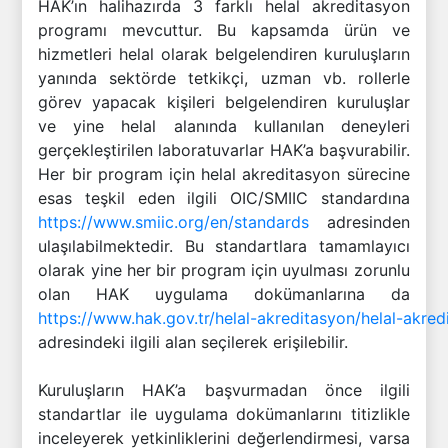
HAK’ın halihazırda 3 farklı helal akreditasyon
programı mevcuttur. Bu kapsamda ürün ve
hizmetleri helal olarak belgelendiren kuruluşların
yanında sektörde tetkikçi, uzman vb. rollerle
görev yapacak kişileri belgelendiren kuruluşlar
ve yine helal alanında kullanılan deneyleri
gerçekleştirilen laboratuvarlar HAK’a başvurabilir.
Her bir program için helal akreditasyon sürecine
esas teşkil eden ilgili OIC/SMIIC standardına
https://www.smiic.org/en/standards
adresinden
ulaşılabilmektedir. Bu standartlara tamamlayıcı
olarak yine her bir program için uyulması zorunlu
olan HAK uygulama dokümanlarına da
https://www.hak.gov.tr/helal-akreditasyon/helal-akre
adresindeki ilgili alan seçilerek erişilebilir.
Kuruluşların HAK’a başvurmadan önce ilgili
standartlar ile uygulama dokümanlarını titizlikle
inceleyerek yetkinliklerini değerlendirmesi, varsa